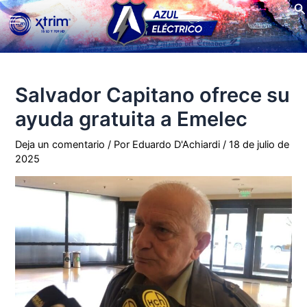
Bu
Ir
Main
al
contenido
Menu
Salvador Capitano ofrece su
ayuda gratuita a Emelec
Deja un comentario
/ Por
Eduardo D'Achiardi
/
18 de julio de
2025