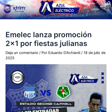
Bu
Ir
Main
al
contenido
Menu
Emelec lanza promoción
2×1 por fiestas julianas
Deja un comentario
/ Por
Eduardo D'Achiardi
/
18 de julio de
2025