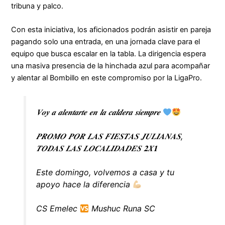
tribuna y palco.
Con esta iniciativa, los aficionados podrán asistir en pareja
pagando solo una entrada, en una jornada clave para el
equipo que busca escalar en la tabla. La dirigencia espera
una masiva presencia de la hinchada azul para acompañar
y alentar al Bombillo en este compromiso por la LigaPro.
𝑽𝒐𝒚 𝒂 𝒂𝒍𝒆𝒏𝒕𝒂𝒓𝒕𝒆 𝒆𝒏 𝒍𝒂 𝒄𝒂𝒍𝒅𝒆𝒓𝒂 𝒔𝒊𝒆𝒎𝒑𝒓𝒆
𝑷𝑹𝑶𝑴𝑶 𝑷𝑶𝑹 𝑳𝑨𝑺 𝑭𝑰𝑬𝑺𝑻𝑨𝑺 𝑱𝑼𝑳𝑰𝑨𝑵𝑨𝑺,
𝑻𝑶𝑫𝑨𝑺 𝑳𝑨𝑺 𝑳𝑶𝑪𝑨𝑳𝑰𝑫𝑨𝑫𝑬𝑺 𝟐𝑿𝟏
Este domingo, volvemos a casa y tu
apoyo hace la diferencia
CS Emelec
Mushuc Runa SC