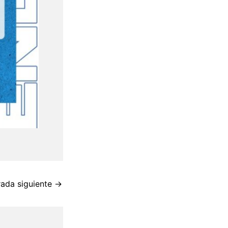
rada siguiente
→