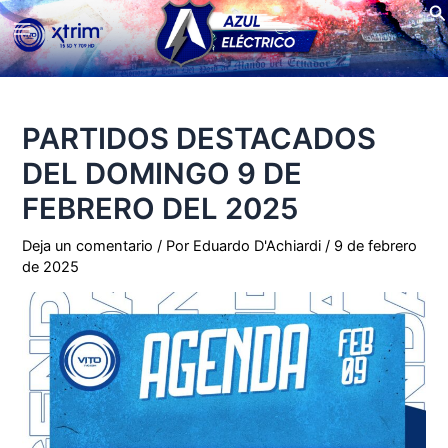
Bu
Ir
Main
al
contenido
Menu
PARTIDOS DESTACADOS
DEL DOMINGO 9 DE
FEBRERO DEL 2025
Deja un comentario
/ Por
Eduardo D'Achiardi
/
9 de febrero
de 2025