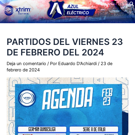
Bu
Ir
Main
al
contenido
Menu
PARTIDOS DEL VIERNES 23
DE FEBRERO DEL 2024
Deja un comentario
/ Por
Eduardo D'Achiardi
/
23 de
febrero de 2024