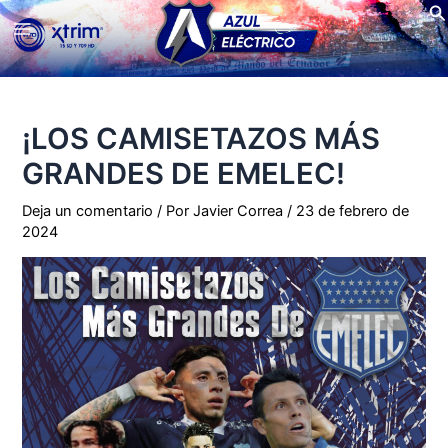
Bu
Ir
Main
al
contenido
Menu
¡LOS CAMISETAZOS MÁS
GRANDES DE EMELEC!
Deja un comentario
/ Por
Javier Correa
/
23 de febrero de
2024