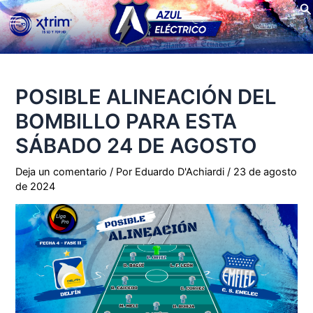
Bu
Ir
Main
al
contenido
Menu
POSIBLE ALINEACIÓN DEL
BOMBILLO PARA ESTA
SÁBADO 24 DE AGOSTO
Deja un comentario
/ Por
Eduardo D'Achiardi
/
23 de agosto
de 2024