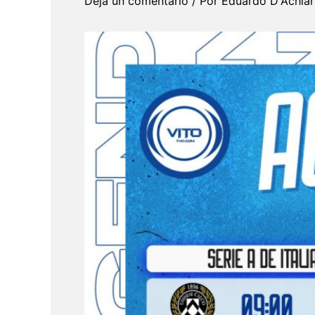
Deja un comentario
/ Por
Eduardo D'Achia