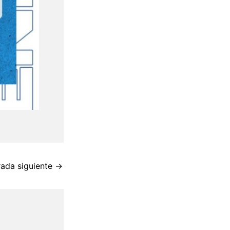
rada siguiente
→