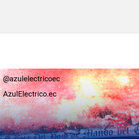
@azulelectricoec
AzulElectrico.ec