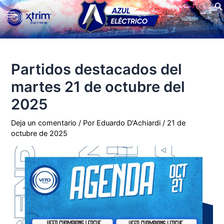
Bu
Ir
Main
al
contenido
Menu
Partidos destacados del
martes 21 de octubre del
2025
Deja un comentario
/ Por
Eduardo D'Achiardi
/
21 de
octubre de 2025