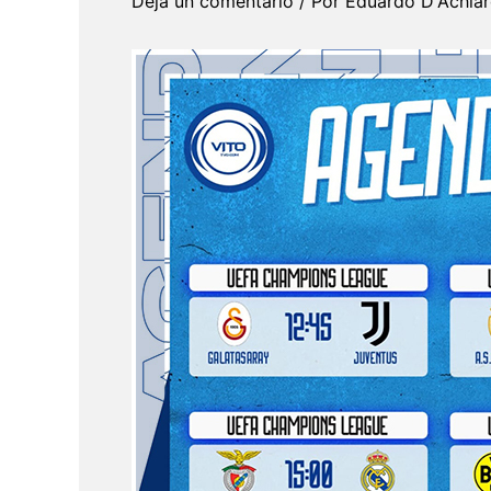
Deja un comentario
/ Por
Eduardo D'Achia