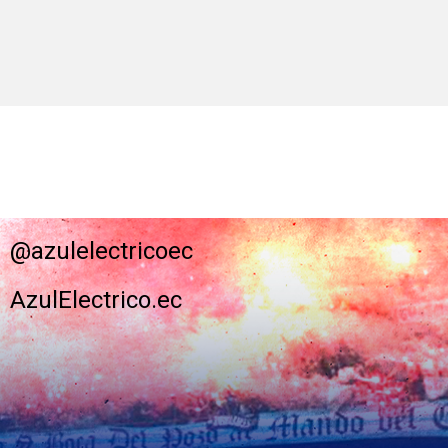
@azulelectricoec
AzulElectrico.ec