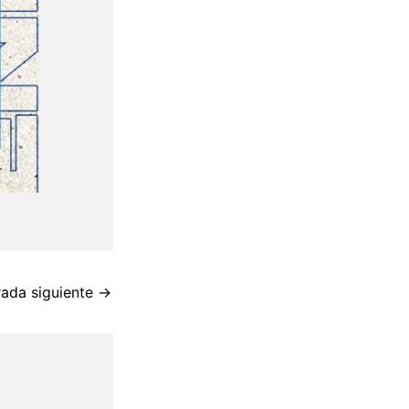
rada siguiente
→