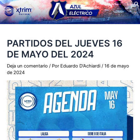
Bu
Ir
Main
al
contenido
Menu
PARTIDOS DEL JUEVES 16
DE MAYO DEL 2024
Deja un comentario
/ Por
Eduardo D'Achiardi
/
16 de mayo
de 2024