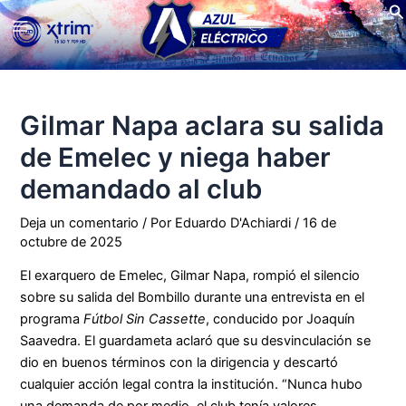
Bu
Ir
Main
al
contenido
Menu
Gilmar Napa aclara su salida
de Emelec y niega haber
demandado al club
Deja un comentario
/ Por
Eduardo D'Achiardi
/
16 de
octubre de 2025
El exarquero de Emelec, Gilmar Napa, rompió el silencio
sobre su salida del Bombillo durante una entrevista en el
programa
Fútbol Sin Cassette
, conducido por Joaquín
Saavedra. El guardameta aclaró que su desvinculación se
dio en buenos términos con la dirigencia y descartó
cualquier acción legal contra la institución. “Nunca hubo