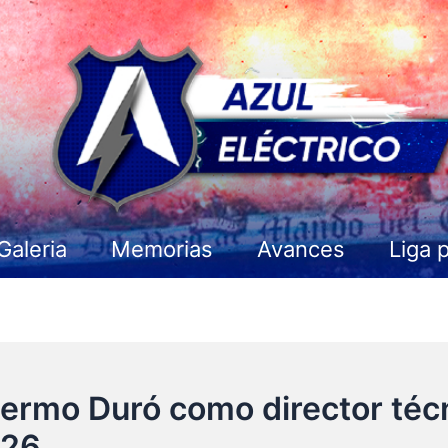
Galeria
Memorias
Avances
Liga 
llermo Duró como director téc
026