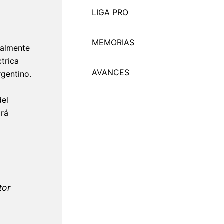
LIGA PRO
MEMORI
A
S
ialmente
trica
AVANCES
rgentino.
del
irá
tor