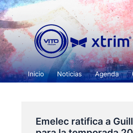
Ir
al
contenido
Inicio
Noticias
Agenda
Emelec ratifica a Gui
para la temporada 2