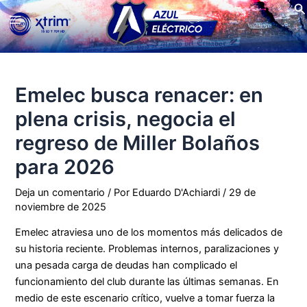
Bu
Ir
Main
al
contenido
Menu
Emelec busca renacer: en
plena crisis, negocia el
regreso de Miller Bolaños
para 2026
Deja un comentario
/ Por
Eduardo D'Achiardi
/
29 de
noviembre de 2025
Emelec atraviesa uno de los momentos más delicados de
su historia reciente. Problemas internos, paralizaciones y
una pesada carga de deudas han complicado el
funcionamiento del club durante las últimas semanas. En
medio de este escenario crítico, vuelve a tomar fuerza la