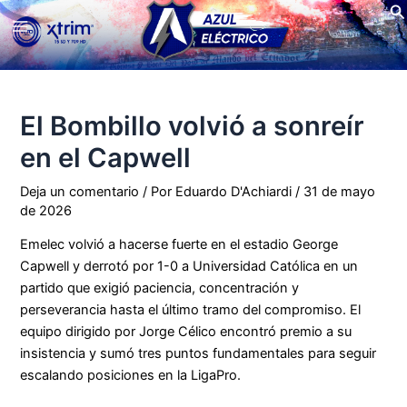
Bu
Ir
Main
al
contenido
Menu
El Bombillo volvió a sonreír
en el Capwell
Deja un comentario
/ Por
Eduardo D'Achiardi
/
31 de mayo
de 2026
Emelec volvió a hacerse fuerte en el estadio George
Capwell y derrotó por 1-0 a Universidad Católica en un
partido que exigió paciencia, concentración y
perseverancia hasta el último tramo del compromiso. El
equipo dirigido por Jorge Célico encontró premio a su
insistencia y sumó tres puntos fundamentales para seguir
escalando posiciones en la LigaPro.