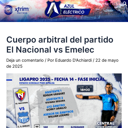
Bu
Ir
Main
al
contenido
Menu
Cuerpo arbitral del partido
El Nacional vs Emelec
Deja un comentario
/ Por
Eduardo D'Achiardi
/
22 de mayo
de 2025