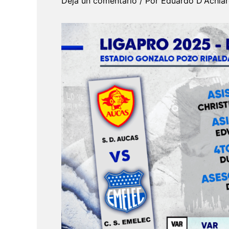
Deja un comentario
/ Por
Eduardo D'Achia