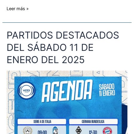
Leer más »
PARTIDOS DESTACADOS
PARTIDOS
DESTACADOS
DEL SÁBADO 11 DE
DEL
SÁBADO
ENERO DEL 2025
11
DE
ENERO
DEL
2025