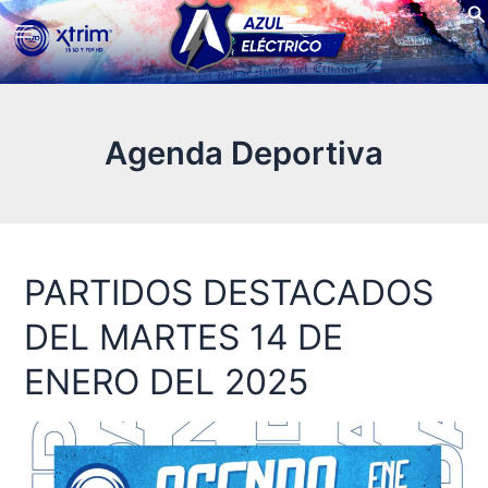
Bu
Ir
Main
al
contenido
Menu
Agenda Deportiva
PARTIDOS DESTACADOS
PARTIDOS
DESTACADOS
DEL MARTES 14 DE
DEL
MARTES
ENERO DEL 2025
14
DE
ENERO
DEL