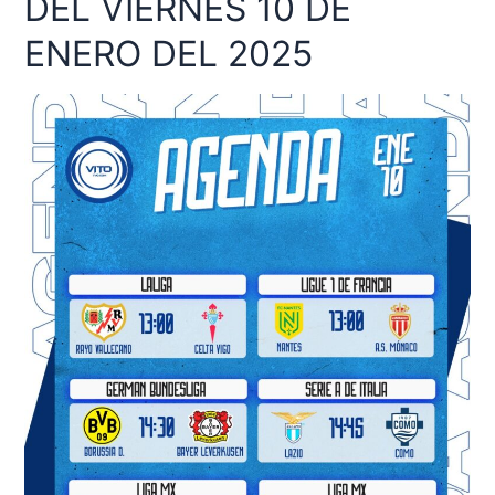
DEL VIERNES 10 DE
DEL
VIERNES
ENERO DEL 2025
10
DE
ENERO
DEL
2025