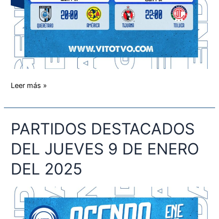
Leer más »
PARTIDOS DESTACADOS
PARTIDOS
DESTACADOS
DEL JUEVES 9 DE ENERO
DEL
JUEVES
DEL 2025
9
DE
ENERO
DEL
2025