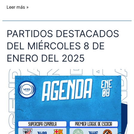
Leer más »
PARTIDOS DESTACADOS
PARTIDOS
DESTACADOS
DEL MIÉRCOLES 8 DE
DEL
MIÉRCOLES
ENERO DEL 2025
8
DE
ENERO
DEL
2025