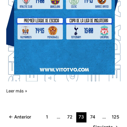
Leer más »
←
Anterior
1
…
72
73
74
…
125