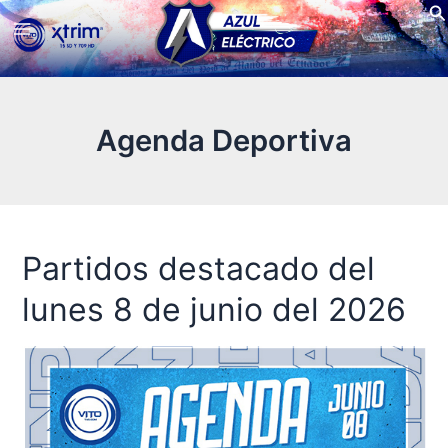
Bu
Ir
Main
al
contenido
Menu
Agenda Deportiva
Partidos destacado del
Partidos
destacado
lunes 8 de junio del 2026
del
lunes
8
de
junio
del