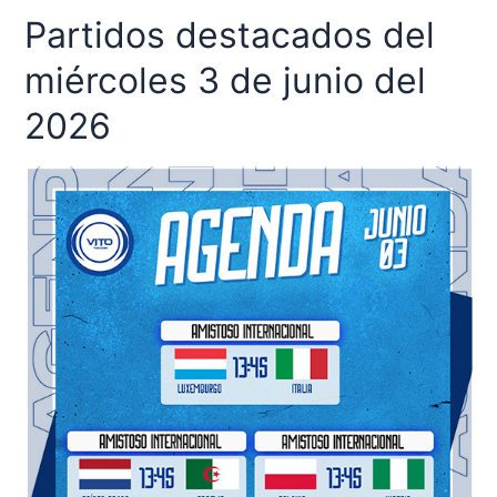
Partidos destacados del
Partidos
destacados
miércoles 3 de junio del
del
miércoles
2026
3
de
junio
del
2026