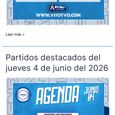
Leer más »
Partidos destacados del
Partidos
destacados
jueves 4 de junio del 2026
del
jueves
4
de
junio
del
2026