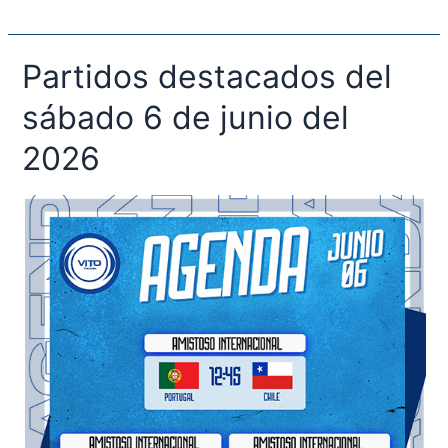
Partidos destacados del
Partidos
destacados
sábado 6 de junio del
del
sábado
2026
6
de
junio
del
2026