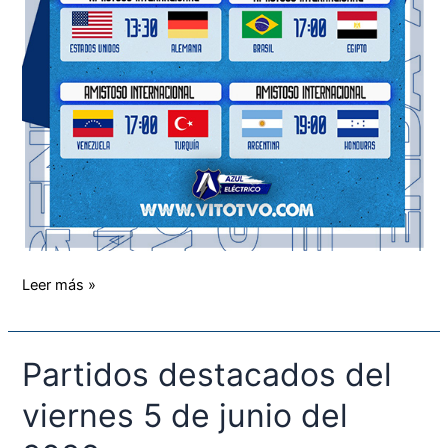
Leer más »
Partidos destacados del
Partidos
destacados
viernes 5 de junio del
del
viernes