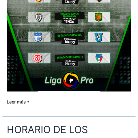
Leer más »
HORARIO DE LOS
HORARIO
DE