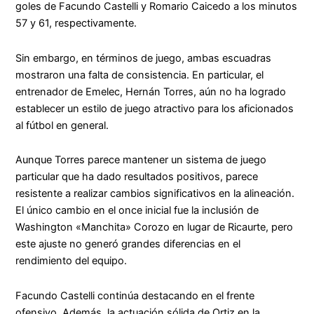
goles de Facundo Castelli y Romario Caicedo a los minutos
57 y 61, respectivamente.
Sin embargo, en términos de juego, ambas escuadras
mostraron una falta de consistencia. En particular, el
entrenador de Emelec, Hernán Torres, aún no ha logrado
establecer un estilo de juego atractivo para los aficionados
al fútbol en general.
Aunque Torres parece mantener un sistema de juego
particular que ha dado resultados positivos, parece
resistente a realizar cambios significativos en la alineación.
El único cambio en el once inicial fue la inclusión de
Washington «Manchita» Corozo en lugar de Ricaurte, pero
este ajuste no generó grandes diferencias en el
rendimiento del equipo.
Facundo Castelli continúa destacando en el frente
ofensivo. Además, la actuación sólida de Ortiz en la