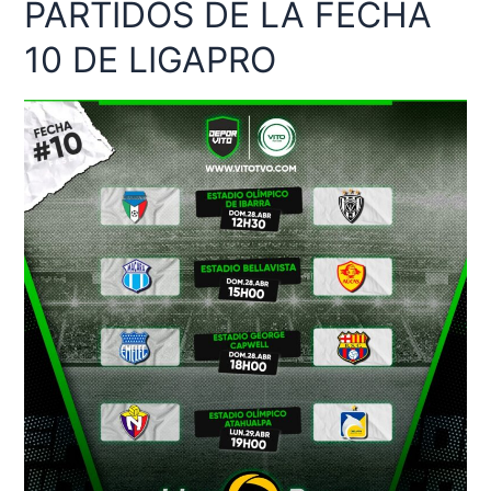
PARTIDOS DE LA FECHA
LOS
PARTIDOS
10 DE LIGAPRO
DE
LA
FECHA
10
DE
LIGAPRO