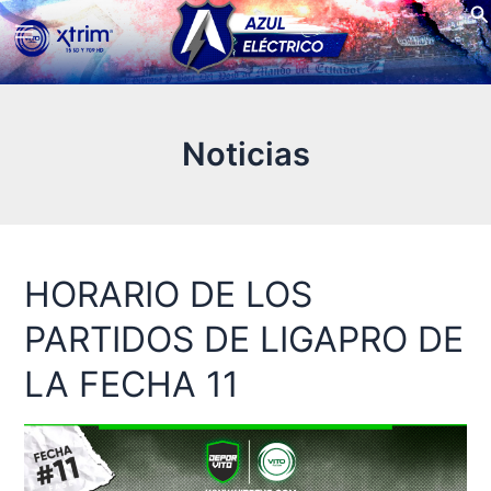
Bu
Ir
Main
al
contenido
Menu
Noticias
HORARIO DE LOS
HORARIO
DE
PARTIDOS DE LIGAPRO DE
LOS
PARTIDOS
LA FECHA 11
DE
LIGAPRO
DE
LA