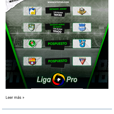
Leer más »