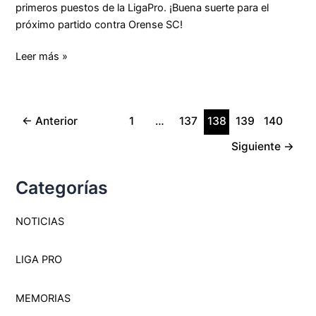
primeros puestos de la LigaPro. ¡Buena suerte para el
próximo partido contra Orense SC!
Leer más »
←
Anterior
1
…
137
138
139
140
Siguiente
→
Categorías
NOTICIAS
LIGA PRO
MEMORI
A
S